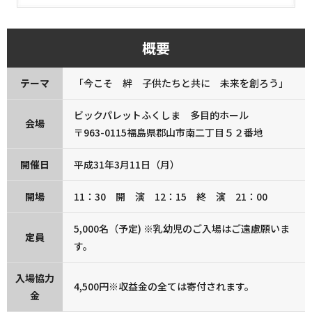
概要
テーマ
「今こそ 絆 子供たちと共に 未来を創ろう」
ビックパレットふくしま 多目的ホール
会場
〒963-0115福島県郡山市南二丁目５２番地
開催日
平成31年3月11日（月）
開場
11：30 開 演 12：15 終 演 21：00
5,000名（予定) ※乳幼児のご入場はご遠慮願いま
定員
す。
入場協力
4,500円※収益金の全ては寄付されます。
金